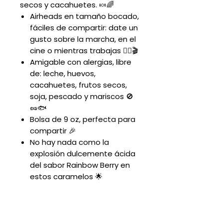
secos y cacahuetes. 🍬🌈
Airheads en tamaño bocado,
fáciles de compartir: date un
gusto sobre la marcha, en el
cine o mientras trabajas 🏃‍♂️🎬
Amigable con alergias, libre
de: leche, huevos,
cacahuetes, frutos secos,
soja, pescado y mariscos 🚫
🥜🐟
Bolsa de 9 oz, perfecta para
compartir 🎉
No hay nada como la
explosión dulcemente ácida
del sabor Rainbow Berry en
estos caramelos 🌟
PRODUCT INFO