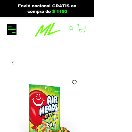
Envió nacional GRATIS en
compra de
$ 1150