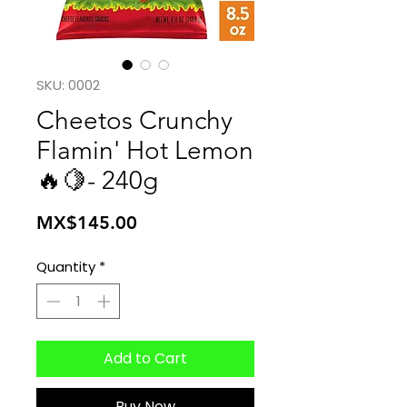
SKU: 0002
Cheetos Crunchy
Flamin' Hot Lemon
🔥🍋- 240g
Price
MX$145.00
Quantity
*
Add to Cart
Buy Now