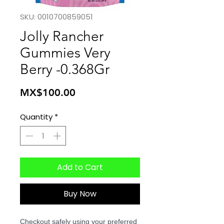
SKU: 0010700859051
Jolly Rancher
Gummies Very
Berry -0.368Gr
Price
MX$100.00
Quantity
*
Add to Cart
Buy Now
Checkout safely using your preferred