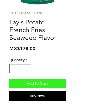
SKU: 6924743919761
Lay's Potato
French Fries
Seaweed Flavor
Price
MX$178.00
Quantity
*
Add to Cart
Buy Now