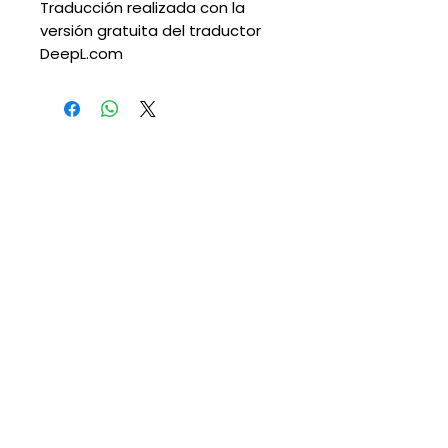
Traducción realizada con la
versión gratuita del traductor
DeepL.com
No Reviews Yet
Share your thoughts. Be the first
to leave a review.
Leave a Review
Suscribete para descuentos y
promociones:
Suscribirme