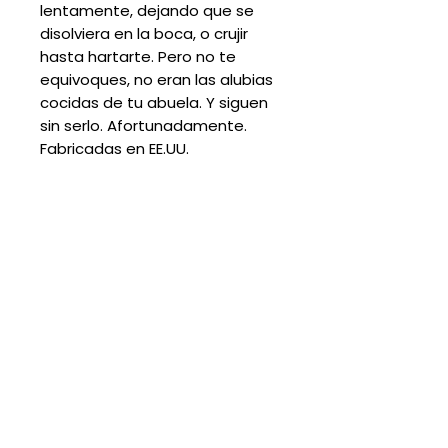
lentamente, dejando que se
disolviera en la boca, o crujir
hasta hartarte. Pero no te
equivoques, no eran las alubias
cocidas de tu abuela. Y siguen
sin serlo. Afortunadamente.
Fabricadas en EE.UU.
No hay reseñas todavía
Comparte tu opinión. Deja la
primera reseña.
Dejar una reseña
Suscribete para descuentos y
promociones: