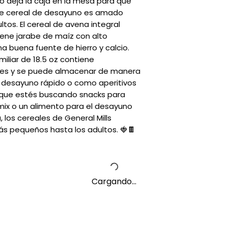
o deja la caja en la mesa para que 
Este cereal de desayuno es amado 
tos. El cereal de avena integral 
ene jarabe de maíz con alto 
a buena fuente de hierro y calcio. 
iliar de 18.5 oz contiene 
es y se puede almacenar de manera 
desayuno rápido o como aperitivos 
a que estés buscando snacks para 
 mix o un alimento para el desayuno 
, los cereales de General Mills 
s pequeños hasta los adultos. 🍓🍫
Cargando...