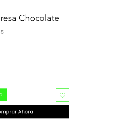
Fresa Chocolate
55
o
to
omprar Ahora