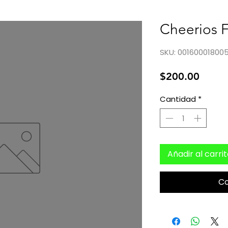
Cheerios 
SKU: 00160001800
Preci
$200.00
Cantidad
*
Añadir al carri
C