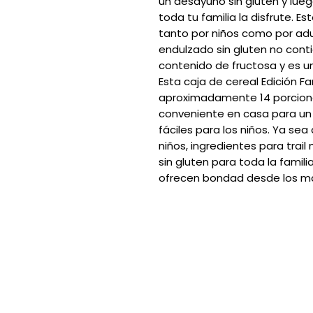
un desayuno sin gluten y lueg
toda tu familia la disfrute. 
tanto por niños como por adul
endulzado sin gluten no conti
contenido de fructosa y es un
Esta caja de cereal Edición Fam
aproximadamente 14 porcion
conveniente en casa para un 
fáciles para los niños. Ya se
niños, ingredientes para trail
sin gluten para toda la familia
ofrecen bondad desde los má