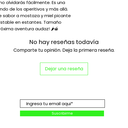
o olvidarás fácilmente. Es una 
do de los aperitivos y más allá. 
e sabor a mostaza y miel picante 
 Estable en estantes. Tamaño 
próxima aventura audaz! 🌶️🍯
No hay reseñas todavía
Comparte tu opinión. Deja la primera reseña.
Dejar una reseña
Suscribete para descuentos y
promociones:
Suscribirme