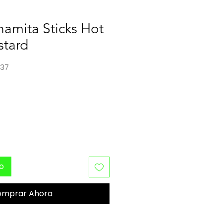
namita Sticks Hot
tard
937
o
to
omprar Ahora