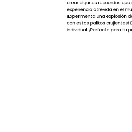
crear algunos recuerdos que n
experiencia atrevida en el mun
¡Experimenta una explosión d
con estos palitos crujientes!
individual. ¡Perfecto para tu 
DUDAS
FRECUENTES
CONTACTO
TIENDA