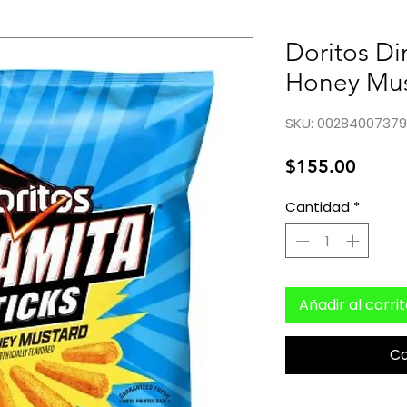
Doritos Di
Honey Mus
SKU: 0028400737
Preci
$155.00
Cantidad
*
Añadir al carri
C