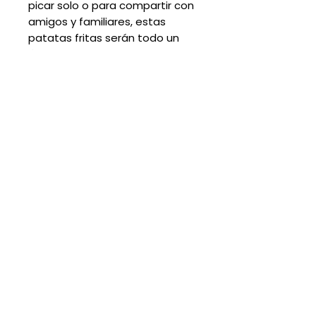
picar solo o para compartir con
amigos y familiares, estas
patatas fritas serán todo un
éxito.
Cargando...
Suscribete para descuentos y
promociones:
Suscribirme
DUDAS
FRECUENTES