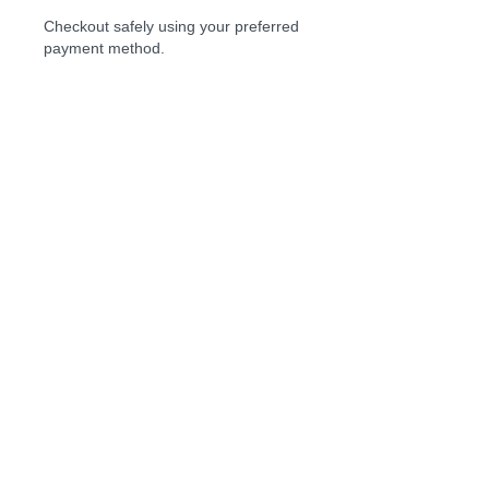
Checkout safely using your preferred
payment method.
No hay reseñas todavía
Comparte tu opinión. Deja la
primera reseña.
Dejar una reseña