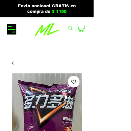
Envió nacional GRATIS en
compra de
$ 1150