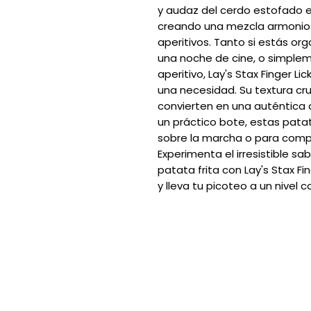
y audaz del cerdo estofado 
creando una mezcla armonios
aperitivos. Tanto si estás or
una noche de cine, o simple
aperitivo, Lay's Stax Finger L
una necesidad. Su textura cru
convierten en una auténtica d
un práctico bote, estas patat
sobre la marcha o para compa
Experimenta el irresistible s
patata frita con Lay's Stax Fi
y lleva tu picoteo a un nive