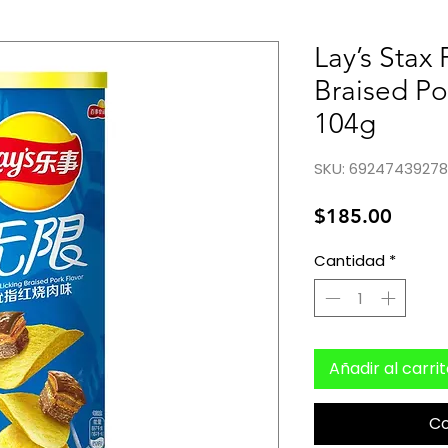
Lay’s Stax 
Braised Po
104g
SKU: 6924743927
Preci
$185.00
Cantidad
*
Añadir al carri
C