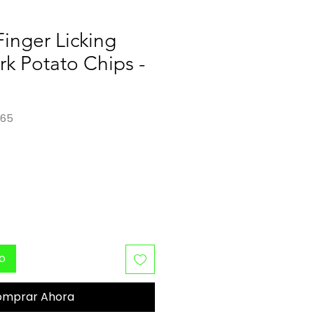
Finger Licking
rk Potato Chips -
865
o
to
omprar Ahora