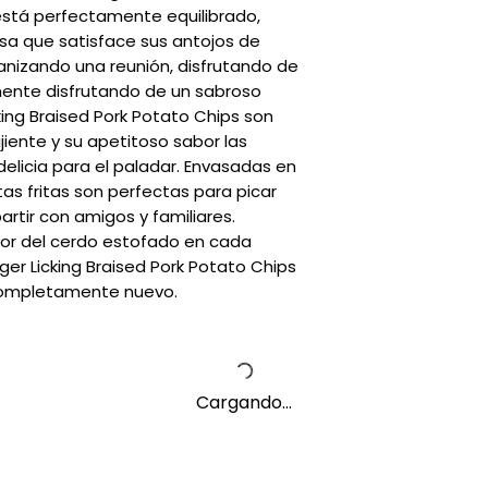
está perfectamente equilibrado,
a que satisface sus antojos de
ganizando una reunión, disfrutando de
mente disfrutando de un sabroso
icking Braised Pork Potato Chips son
jiente y su apetitoso sabor las
elicia para el paladar. Envasadas en
as fritas son perfectas para picar
rtir con amigos y familiares.
abor del cerdo estofado en cada
nger Licking Braised Pork Potato Chips
l completamente nuevo.
Cargando...