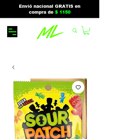
Envió nacional GRATIS en
compra de
$ 1150