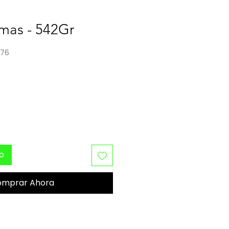
mas - 542Gr
476
o
to
omprar Ahora