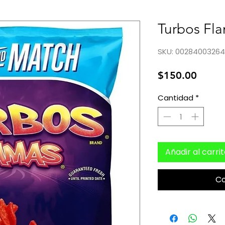
Turbos Fla
SKU: 0028400326
Preci
$150.00
Cantidad
*
Añadir al carri
C