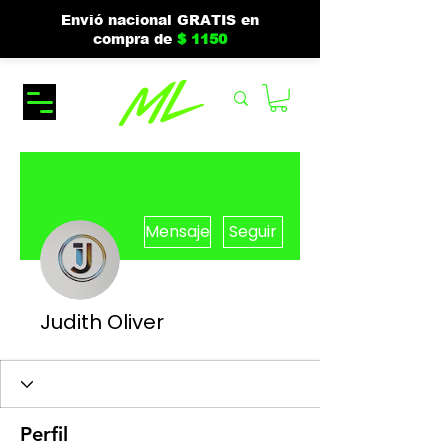
Envió nacional GRATIS en
compra de
$ 1150
Más acciones
Mensaje
Seguir
Judith Oliver
Perfil