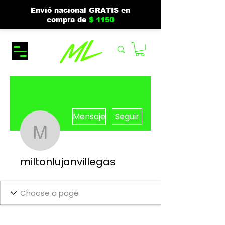
Envió nacional GRATIS en
compra de
$ 1150
Más acciones
Mensaje
Seguir
miltonlujanvillegas
miltonlujanvillegas