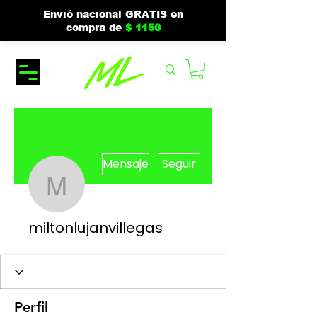
Envió nacional GRATIS en
compra de
$ 1150
Más acciones
Mensaje
Seguir
miltonlujanvillegas
miltonlujanvillegas
Perfil