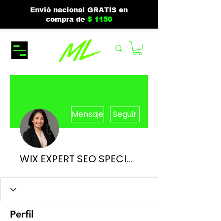
Envió nacional GRATIS en
compra de
$ 1150
Más acciones
Mensaje
Seguir
WIX EXPERT SEO SPECIALIST
Perfil