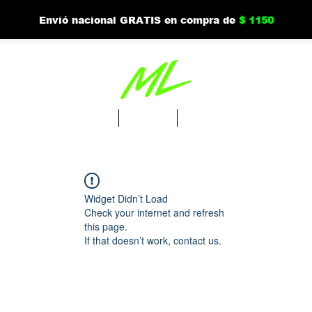
Envió nacional GRATIS en compra de
$ 1150
Tienda
Nuevo
Mi cuenta
Widget Didn’t Load
Check your internet and refresh
this page.
If that doesn’t work, contact us.