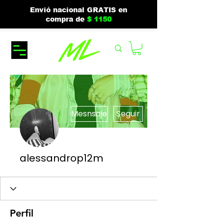
Envió nacional GRATIS en
compra de
$ 1150
Mesnsaje
Seguir
alessandrop12m
Perfil